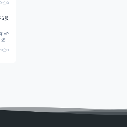
K+
0
PS服
 VP
户还
1Gbp
79
0