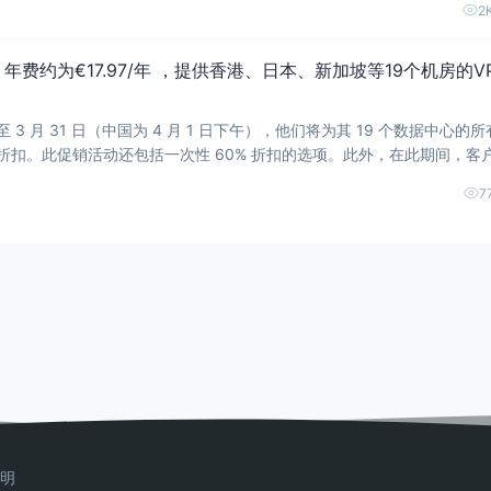
2
主机博客站长主要
s带宽，年费约为€17.97/年 ，提供香港、日本、新加坡等19个机房的V
起至 3 月 31 日（中国为 4 月 1 日下午），他们将为其 19 个数据中心的所有
% 的折扣。此促销活动还包括一次性 60% 折扣的选项。此外，在此期间，客
ono 的 VPS 产品基于 KVM 虚拟化，采用纯 SSD RAID10 阵列，具有 
7
Pv4 地址和 /64
明