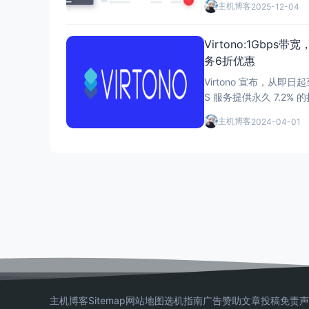
主机博客
2025-12-04
周边国家。 本篇
Virtono:1Gbp
务6折优惠
Virtono 宣布，从即日
S 服务提供永久 7.2
可以享受双倍的内存。 Virt
主机博客
2024-04-01
s 带宽，并配备至少一个 I
主机博客
Sitemap
网站地图
选机指南
广告赞助
文章投稿
免责声