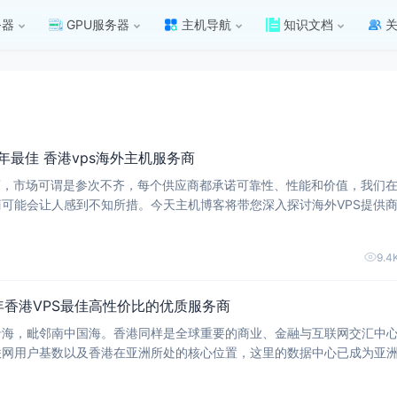
务器
GPU服务器
主机导航
知识文档
6 年最佳 香港vps海外主机服务商
商，市场可谓是参次不齐，每个供应商都承诺可靠性、性能和价值，我们
可能会让人感到不知所措。今天主机博客将带您深入探讨海外VPS提供
决方案。无论您是小型企业、个人电商网站，还是以增长为目标的个人博客，
香港vps主机的6家国外vps提供商:
9.4
6年香港VPS最佳高性价比的优质服务商
沿海，毗邻南中国海。香港同样是全球重要的商业、金融与互联网交汇中
联网用户基数以及香港在亚洲所处的核心位置，这里的数据中心已成为亚
香港服务器和香港VPS备受青睐——从香港出发，几乎能够确保覆盖亚
其中包括韩国、日本、菲律宾、印度尼西亚、新加坡、马来西亚、越南、