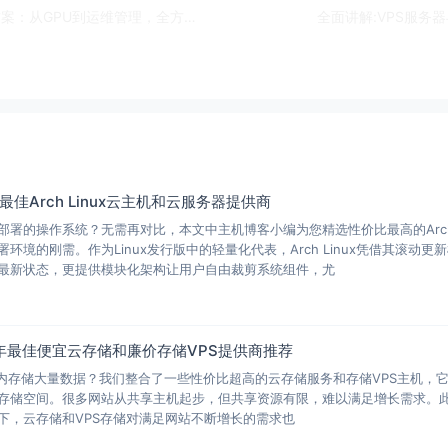
【云端智能引擎】构建AI大模型的卓越云计算解决方案：从GPU到运维管理，全方位技术配置与策略指南
全面讲解:VPS服
025年最佳Arch Linux云主机和云服务器提供商
署的操作系统？无需再对比，本文中主机博客小编为您精选性价比最高的Arch
环境的刚需。作为Linux发行版中的轻量化代表，Arch Linux凭借其滚
最新状态，更提供模块化架构让用户自由裁剪系统组件，尤
5年最佳便宜云存储和廉价存储VPS提供商推荐
预算内存储大量数据？我们整合了一些性价比超高的云存储服务和存储VPS主机，
存储空间。很多网站从共享主机起步，但共享资源有限，难以满足增长需求。此
下，云存储和VPS存储对满足网站不断增长的需求也