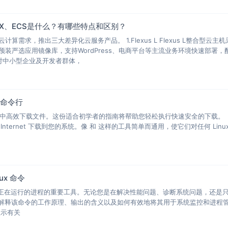
xus X、ECS是什么？有哪些特点和区别？
算需求，推出三大差异化云服务产品。 1.Flexus L Flexus L整合型
预装严选应用镜像库，支持WordPress、电商平台等主流业务环境快速部署
X 针对中小型企业及开发者群体，
简化命令行
x 中高效下载文件。这份适合初学者的指南将帮助您轻松执行快速安全的下载。 在 
ternet 下载到您的系统。像 和 这样的工具简单而通用，使它们对任何 Linux
aux 命令
和管理正在运行的进程的重要工具。无论您是在解决性能问题、诊断系统问题，还
指南将解释该命令的工作原理、输出的含义以及如何有效地将其用于系统监控和进程管理。ps 
显示有关