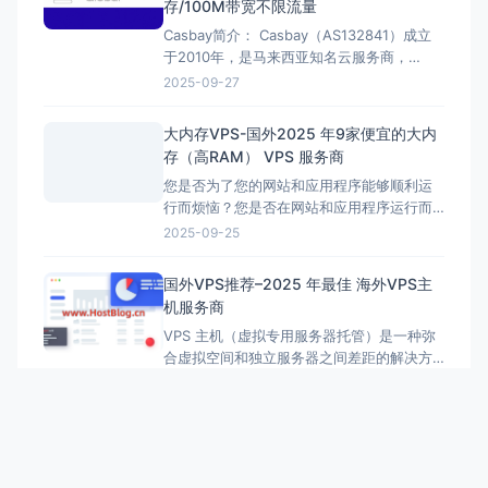
存/100M带宽不限流量
哥、达拉斯、西雅图、圣何塞、洛杉矶、阿
Casbay简介： Casbay（AS132841）成立
什本、多伦多、斯特拉斯堡及新加坡等多个
于2010年，是马来西亚知名云服务商，
优质节点。成立于2
Casbay 提供广泛的公共和私有云解决方案、
2025-09-27
VPS 托管、共享托管、专用服务器和服务器
托管。主要经营服务器节点有澳大利亚、马
大内存VPS-国外2025 年9家便宜的大内
来西亚、新加坡。 现针对新用户推出马来西
存（高RAM） VPS 服务商
亚IDC机房原生IP VPS限时优惠（注：本服务
您是否为了您的网站和应用程序能够顺利运
提供IDC机房IP，非家庭住宅IP），采用KVM
行而烦恼？您是否在网站和应用程序运行而
虚拟化和纯SSD存储，配备100%独
花费大量精力、成本和时间？ 为了使您的网
2025-09-25
站顺利运行，您肯定需要选择最好的VPS和
云服务器。然而，这还不够。如果您运行一
国外VPS推荐–2025 年最佳 海外VPS主
个流量大的网站，您需要拥有大内存VPS和
机服务商
大内存云主机 以确保其有效工作和缓存重要
VPS 主机（虚拟专用服务器托管）是一种弥
数据。 每次启动新进程时，您选择的 VPS
合虚拟空间和独立服务器之间差距的解决方
都会使用可用的内存。作为网站所有者，您
案。它在共享物理服务器上为您提供专用资
将需要大内存 虚拟专用服务器来运
2025-09-05
源，从而为您的站点提供更大的控制权、更
好的性能和强大的安全性。 VPS 主机最适合
企业、开发人员和电子商务网站，提供处理
不断增长的需求所需的可扩展性，而无需管