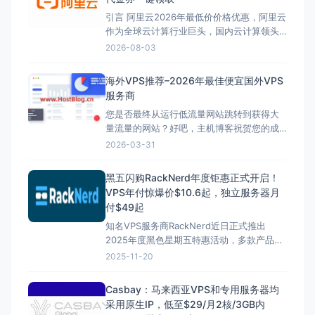
引言 阿里云2026年最低价价格优惠，阿里云
作为全球云计算行业巨头，国内云计算领头
企业，为个人开发者和企业开发者在上云方
2026-08-03
面提供了更多便利与优质服务，相较于国际
云厂商阿里云具有强有力竞争力，相较于国
海外VPS推荐–2026年最佳便宜国外VPS
内云厂商阿里云提供了更多产品与优惠活动
服务商
供用户选择，阿里云即提供了更稳定可靠的
您是否最终从运行低流量网站跳转到获得大
资源，又提供了更便宜的云服务器价格，本
量流量的网站？好吧，主机博客祝贺您的成
文主机博客小编为家人们盘点了阿里云的
功，并很乐意为您提供以下信息和建议！
2026年轻量云服务器、云服务器、阿里云
2026-03-31
虽然低流量网站或初级网站可以有效地在共
CDN、云电
享主机上工作，但如果您网站上的流量最终
黑五闪购RackNerd年度钜惠正式开启！
增长，您现在需要迁移到 VPS主机以从中获
VPS年付惊爆价$10.6起，独立服务器月
得最佳服务。 在VPS上的最佳之处在于，与
付$49起
共享虚拟空间主机不同，使用这些国外VPS
知名VPS服务商RackNerd近日正式推出
主机，您不会与任何人共享您的托管资源。
2025年度黑色星期五特惠活动，多款产品迎
额外的好处是，您可以轻松
来年度最低价。其中VPS虚拟服务器年付仅
2025-11-20
需10.6美元起，独立服务器月付49美元起，
cPanel虚拟主机年付低至10.49美元，分销主
Casbay：马来西亚VPS和专用服务器均
机年付也仅需34.88美元。 本次特惠覆盖全
采用原生IP，低至$29/月2核/3GB内
球十大数据中心，用户可选择纽约、芝加