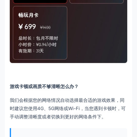
游戏卡顿或画质不够清晰怎么办？
我们会根据您的网络情况自动选择最合适的游戏效果，同
时建议您使用4G、5G网络或Wi-Fi，当您遇到卡顿时，可
手动调整清晰度或者切换到更好的网络条件下。