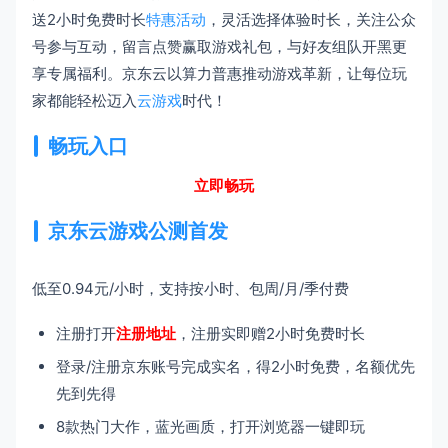
送2小时免费时长
特惠活动
，灵活选择体验时长，关注公众
号参与互动，留言点赞赢取游戏礼包，与好友组队开黑更
享专属福利。京东云以算力普惠推动游戏革新，让每位玩
家都能轻松迈入
云游戏
时代！
畅玩入口
立即畅玩
京东云游戏
公测首发
低至0.94元/小时，支持按小时、包周/月/季付费
注册打开
注册地址
，注册实即赠2小时免费时长
登录/注册京东账号完成实名，得2小时免费，名额优先
先到先得
8款热门大作，蓝光画质，打开浏览器一键即玩