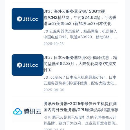
4C8G10M低至$26.76/月，线路为大陆直连
优化带宽，不限制流量，IP纯净度高，开放
Jtti：海外云服务器促销/ 50G大硬
25端口，大陆访问延迟低至50ms，稳定性很
盘/CN2精品网，年付$24.62起，可选香
高，官方提供相关测试IP地址，有需要的可以
港cn2/美国cn2 /新加坡cn2/日本优化
提前测试。 Jtti官网 访问官网 最新活动 日
Jtti云服务器优惠促销，精品网络，机房接入
本云服务器促销
中国电信CN2、联通AS9929、移动CMI、大
陆优化线路，可以选择香港cn2，美国cn2，
2025-10-28
新加坡cn2，日本优化。硬盘配置相比市面上
一些vps来说，给的很大，每个套餐都默认的
Jtti：日本云服务器终身3折循环优惠，精
50G SSD存储，还可自主增加云数据盘，最
简型低至$2.3/月，大陆优化网络/支持支
大可以选择到3000GB SSD。最低年付
付宝
$24.62起，常规套餐年付3折，有需要海外
Jtti.cc发来了日本东京机房最新offer，日本
优质云服务器的朋友可以关注下。 Jtti官网：
云服务器终身3折循环优惠，配备大陆优化网
络，访问稳定不丢包。JPecs精简型配置低至
2025-09-09
$2.3/月，具体为1核CPU、1GB内存、50GB
存储和5M不限流带宽。支持支付宝、PayPal
腾讯云服务器–2025年最佳云主机提供商
等多种付款方式，可选月付、年付及2年、3
国内海外云服务器/GPU最新活动特惠推荐
年付费方案，订购周期越长，价格越划算。
引言 腾讯云是腾讯集团打造的全球领先云计
点击直达：Jtti官网 &nbsp; Jtti日本云服
算品牌，致力于为政府、企业及开发者提供
务器促销套
高性能、安全可靠的云服务。本期主机博客
2025-03-01