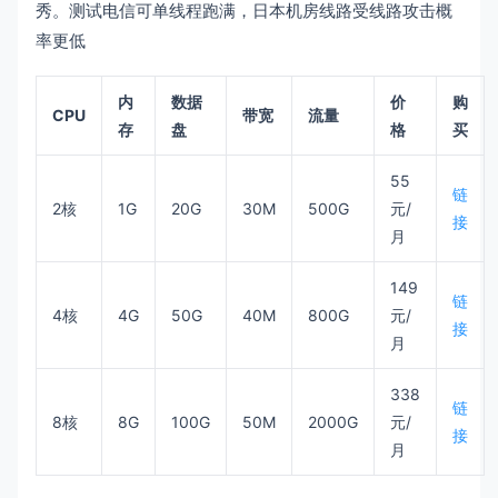
秀。测试电信可单线程跑满，日本机房线路受线路攻击概
率更低
内
数据
价
购
CPU
带宽
流量
存
盘
格
买
55
链
2核
1G
20G
30M
500G
元/
接
月
149
链
4核
4G
50G
40M
800G
元/
接
月
338
链
8核
8G
100G
50M
2000G
元/
接
月