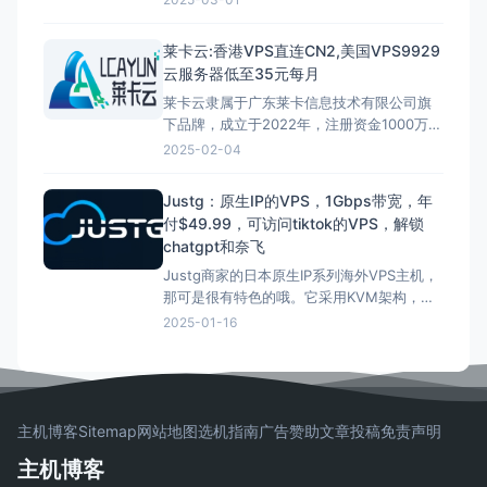
小编主要为大家汇总腾讯云服务器2025年轻
量云服务器、代金券、GPU活动。
国
莱卡云:香港VPS直连CN2,美国VPS9929
家：中国
成立时间：2013年
服务器位
云服务器低至35元每月
置： 中国、香港、新加坡、硅谷、法兰克
莱卡云隶属于广东莱卡信息技术有限公司旗
福、东京、首尔
控制面板： 公有云
免
下品牌，成立于2022年，注册资金1000万，
费/退款期：支持协商 腾讯
持有国家工信部颁发的《增值电信业务经营
2025-02-04
许可证》ISP证、IDC证、云牌照，海外VPS
采用直连中国大陆CN2网络，采用BGP多线
Justg：原生IP的VPS，1Gbps带宽，年
接入。 官网截图: 访问官网:官网直达 数据
付$49.99，可访问tiktok的VPS，解锁
中心:韩国、美国、日本、新加坡、中国香
chatgpt和奈飞
港、中国台湾、北京、浙江、成都、广东、
Justg商家的日本原生IP系列海外VPS主机，
宁波、杭州、绍兴、扬州、镇江 支持付款:
那可是很有特色的哦。它采用KVM架构，网
微信、
络专门针对中国大陆做了优化，带宽达到
2025-01-16
500Mbps，年付最低只要49.99美元起。
Justg在2020年成立，是一家海外主机服务
商。它能够提供南非、俄罗斯和日本机房的
VPS以及独立服务器租用服务。这里面南非
和俄罗斯的机房是CN2 GIA线路呢。 官网截
主机博客
Sitemap
网站地图
选机指南
广告赞助
文章投稿
免责声明
图: 官方网站： 官网直达 KVM虚拟，纯S
主机博客