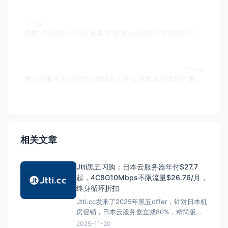
上一篇
德国VPS推荐–2025 年最佳 欧洲vps德国云主机国外VPS提供商
下一篇
腾讯云服务器–2025年最佳云主机提供商国内海外云服务器/GPU最新活动特惠推荐
相关文章
Jtti黑五闪购：日本云服务器年付$27.7
起，4C8G10Mbps不限流量$26.76/月，
终身循环折扣
Jtti.cc发来了2025年黑五offer，针对日本机
房促销，日本云服务器立减80%，精简版
1C1G5M年付$27.7，低至$2.3/月，专业版
2025-11-20