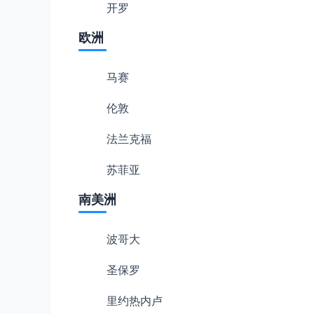
开罗
欧洲
马赛
伦敦
法兰克福
苏菲亚
南美洲
波哥大
圣保罗
里约热内卢