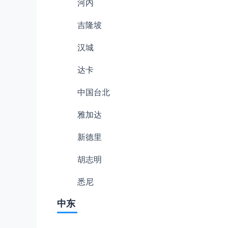
河内
吉隆坡
汉城
达卡
中国台北
雅加达
新德里
胡志明
悉尼
中东