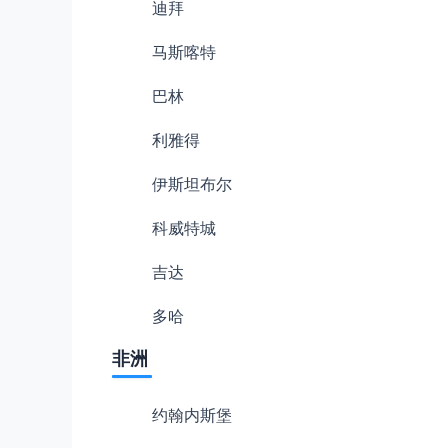
迪拜
马斯喀特
巴林
利雅得
伊斯坦布尔
科威特城
吉达
多哈
非洲
约翰内斯堡