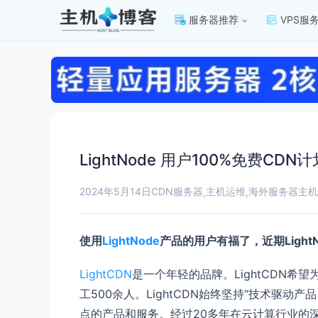
服务器推荐
VPS服
LightNode 用户100%免费CDN
2024年5月14日
CDN服务器
主机运维
海外服务器
主机
,
,
使用
LightNode
产品的用户有福了，近期LightNo
LightCDN
是一个年轻的品牌。LightCDN希
工500余人。LightCDN始终坚持“技术
点的产品和服务。经过20多年在云计算行业的