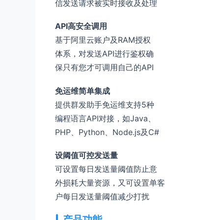
信发送请求被实时接收及处理
API高安全调用
基于阿里云账户及RAM授权
体系，对发送API进行鉴权确
保只有您才可调用自己的API
免运维简单集成
提供群发助手免运维支持5种
编程语言API对接，如Java、
PHP、Python、Node.js及C#
设阈值可控发送量
可设置每日发送量阈值防止意
外损耗大量资源，又可设置单客
户每日发送量阈值减少打扰
产品功能